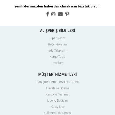
yeniliklerimizden haberdar olmak için bizi takip edin
ALIŞVERİŞ BİLGİLERİ
Siparişlerim
Beğendiklerim
İade Taleplerim
Kargo Takip
Hesabım
MÜŞTERİ HİZMETLERİ
Danışma Hattı: 0850 302 2330
Havale ile Ödeme
Kargo ve Teslimat
İade ve Değişim
Kolay İade
Kullanım Sözleşmesi