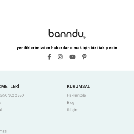
yeniliklerimizden haberdar olmak için bizi takip edin
ZMETLERİ
KURUMSAL
 0850 302 2330
Hakkımızda
e
Blog
at
İletişim
şmesi