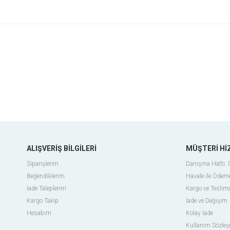
ALIŞVERİŞ BİLGİLERİ
MÜŞTERİ Hİ
Siparişlerim
Danışma Hattı:
Beğendiklerim
Havale ile Ödem
İade Taleplerim
Kargo ve Teslim
Kargo Takip
İade ve Değişim
Hesabım
Kolay İade
Kullanım Sözle