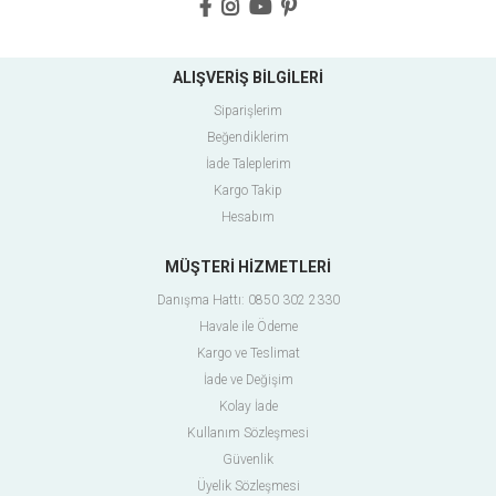
ALIŞVERİŞ BİLGİLERİ
Siparişlerim
Beğendiklerim
İade Taleplerim
Kargo Takip
Hesabım
MÜŞTERİ HİZMETLERİ
Danışma Hattı: 0850 302 2330
Havale ile Ödeme
Kargo ve Teslimat
İade ve Değişim
Kolay İade
Kullanım Sözleşmesi
Güvenlik
Üyelik Sözleşmesi