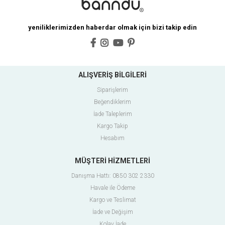
yeniliklerimizden haberdar olmak için bizi takip edin
ALIŞVERİŞ BİLGİLERİ
Siparişlerim
Beğendiklerim
İade Taleplerim
Kargo Takip
Hesabım
MÜŞTERİ HİZMETLERİ
Danışma Hattı: 0850 302 2330
Havale ile Ödeme
Kargo ve Teslimat
İade ve Değişim
Kolay İade