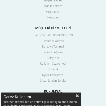
Beğendiklerim
İade Taleplerim
Kargo Takip
Hesabım
MÜŞTERİ HİZMETLERİ
Danışma Hattı: 0850 302 2330
Havale ile Ödeme
Kargo ve Teslimat
İade ve Değişim
Kolay İade
Kullanım Sözleşmesi
Güvenlik
Üyelik Sözleşmesi
Sıkça Sorulan Sorular
KURUMSAL
Çerez Kullanımı
Hakkımızda
İnternet sitemizden en verimli şekilde faydalanabilmeniz
Blog