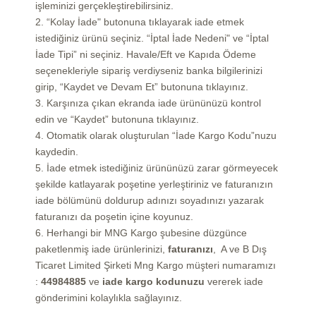
işleminizi gerçekleştirebilirsiniz.
2. “Kolay İade" butonuna tıklayarak iade etmek
istediğiniz ürünü seçiniz. “İptal İade Nedeni" ve “İptal
İade Tipi” ni seçiniz. Havale/Eft ve Kapıda Ödeme
seçenekleriyle sipariş verdiyseniz banka bilgilerinizi
girip, “Kaydet ve Devam Et” butonuna tıklayınız.
3. Karşınıza çıkan ekranda iade ürününüzü kontrol
edin ve “Kaydet” butonuna tıklayınız.
4. Otomatik olarak oluşturulan “İade Kargo Kodu”nuzu
kaydedin.
5. İade etmek istediğiniz ürününüzü zarar görmeyecek
şekilde katlayarak poşetine yerleştiriniz ve faturanızın
iade bölümünü doldurup adınızı soyadınızı yazarak
faturanızı da poşetin içine koyunuz.
6. Herhangi bir MNG Kargo şubesine düzgünce
paketlenmiş iade ürünlerinizi,
faturanızı
,
A ve B Dış
Ticaret Limited Şirketi Mng Kargo müşteri numaramızı
:
44984885
ve
iade kargo kodu
nuzu
vererek iade
gönderimini kolaylıkla sağlayınız.